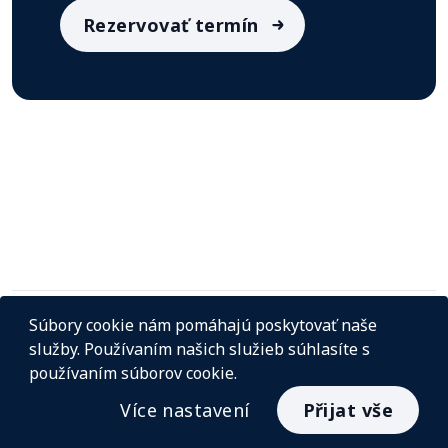
Rezervovať termín
Súbory cookie nám pomáhajú poskytovať naše
služby. Používaním našich služieb súhlasíte s
používaním súborov cookie.
© InstaCash 2026
Zásady ochrany osobních
Více nastavení
Přijat vše
údajů