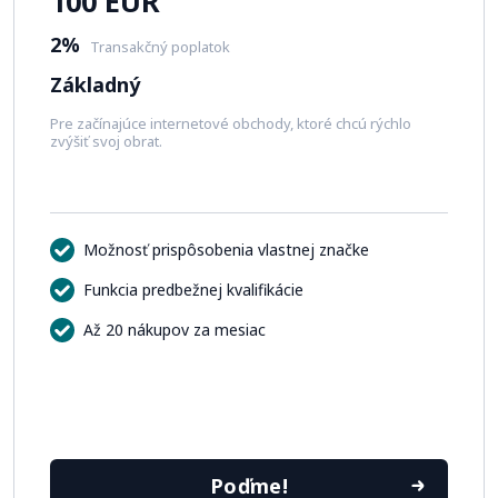
100 EUR
2%
Transakčný poplatok
Základný
Pre začínajúce internetové obchody, ktoré chcú rýchlo
zvýšiť svoj obrat.
Možnosť prispôsobenia vlastnej značke
Funkcia predbežnej kvalifikácie
Až 20 nákupov za mesiac
Poďme!