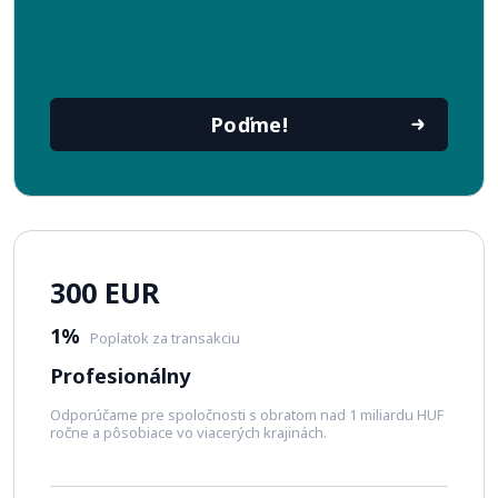
Poďme!
300 EUR
1%
Poplatok za transakciu
Profesionálny
Odporúčame pre spoločnosti s obratom nad 1 miliardu HUF
ročne a pôsobiace vo viacerých krajinách.