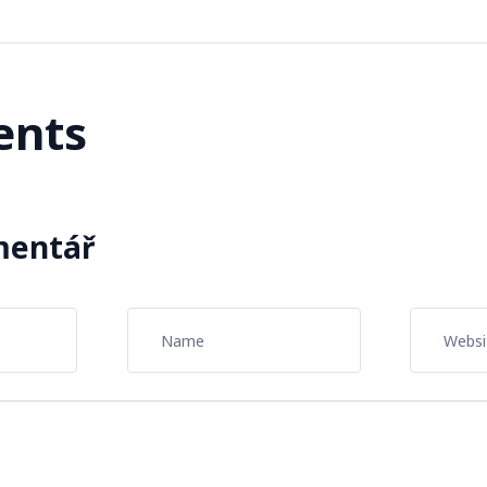
nts
mentář