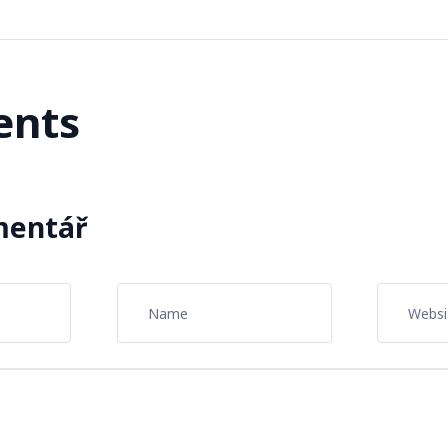
nts
mentář