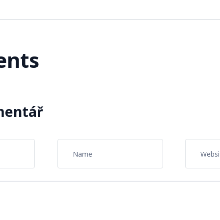
nts
mentář