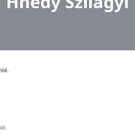
Hnědý Szilágyi
hlé.
lé.