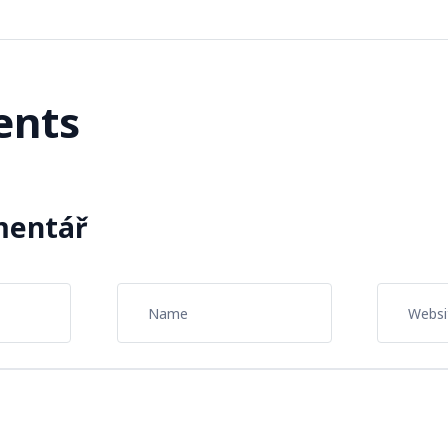
nts
mentář